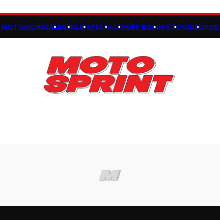
MOTOMONDIALE
SBK
LIVE
PISTA
CIV
OFF ROAD
FOTO
VIDEO
POD